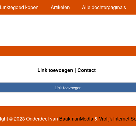
Linktegoed kopen
Artikelen
Alle dochterpagina's
Link toevoegen
Contact
Link toevoegen
ight © 2023 Onderdeel van
BaakmanMedia
&
Vrolijk Internet S